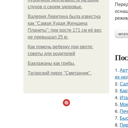
Перед
слухов о своем здоровье.
оснащ
Валерия Левитина была известна
режим
как "Самая Худая Женщина
Планеты": при росте 171 см её вес
читат
не превышал 25 кг.
Как помочь ребенку при рвоте:
советы для родителей
Пос
Баклажаны как грибы.
1.
Арт
Татарский пирог "Сметанник".
их не
2.
Сал
3.
Кар
4.
Ита
5.
Мок
6.
Печ
7.
Быс
8.
Пир