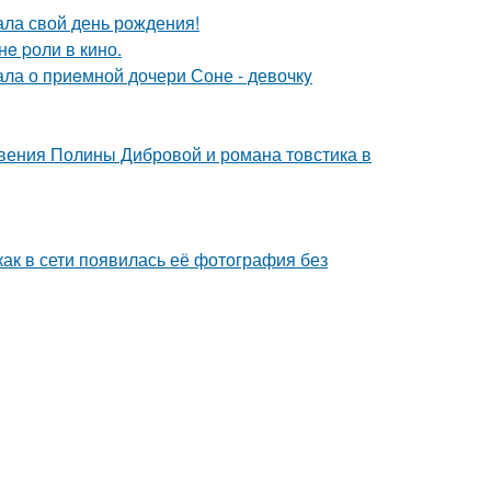
ала свой день рождения!
e pоли в кино.
ла о приeмной дочери Соне - девочкy
новения Полины Дибровой и романа товстика в
как в сети появилась её фотография без