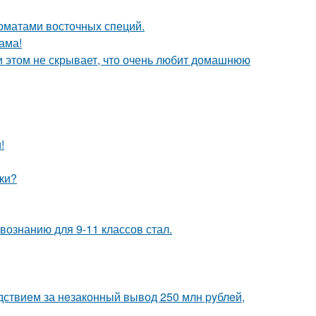
оматами восточных специй.
ама!
и этом не скрывает, что очень любит домашнюю
!
ки?
ознанию для 9-11 классов стал.
дствиeм за нeзаконный вывод 250 млн pyблeй,