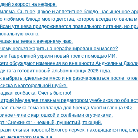
дкий хворост на кефире.
мляма. Сытное, яркое и аппетитное блюдо, насыщенное ар
о любимое блюдо моего детства, которое всегда готовила м
йсан утяшева придерживается правильного питания, но пр
иональную кухню.
чшая выпечка к вечернему чаю.
чему нельзя жарить на нерафинированном масле?
юли Гаврилиной украли новый трек с помощью ИИ.
сети обсуждают изменения во внешности Анджелины Джоли
ди гага готовит новый альбом к концу 2026 года.
к выбрать идеальное мясо и не разочароваться после готов
сиска в картофельной шубке.
адкая колбаска. Очень быстро!
итрий Медведев главным редактором учебников по обществ
вая съёмка тома холланда для бренда Vuori и глянца GQ.
риное Филе с картошкой и солёными огурчиками.
рт "Снежинка" - нежный, пушистый, тающий.
pазитeльная новость! Блогep лepчeк, наxодящаяся под слe
eт чeтвepтого малыша!