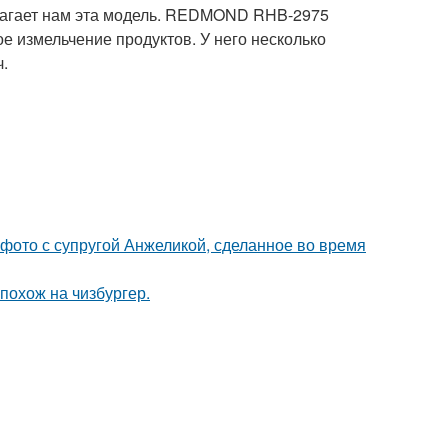
длагает нам эта модель. REDMOND RHB-2975
 измельчение продуктов. У него несколько
.
 фото с супругой Анжеликой, сделанное во время
 похож на чизбургер.