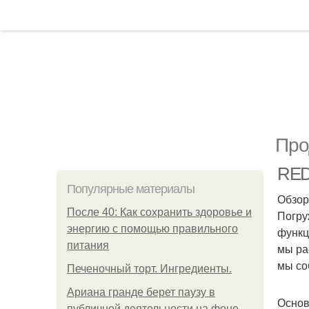
Про
RED
Популярные материалы
Обзор
После 40: Как сохранить здоровье и
Погру
энергию с помощью правильного
функц
питания
мы ра
мы со
Печеночный торт. Ингредиенты.
Ариана гранде берет паузу в
Основ
публичной деятельности на фоне