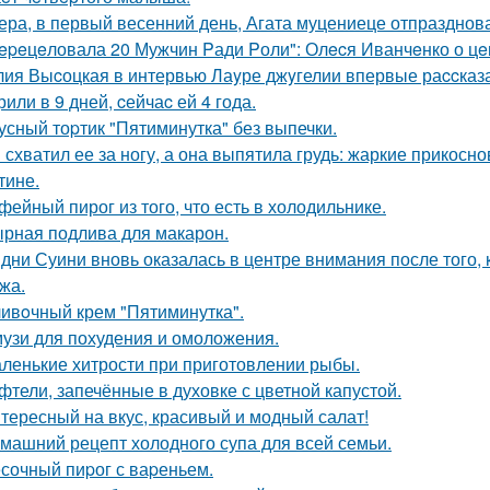
ера, в первый весенний день, Агата муцениеце отпразднов
epeцeловала 20 Мужчин Pади Pоли": Олecя Иванчeнко о цeн
ия Выcоцкая в интервью Лаyре джyгелии впервые раccказа
или в 9 дней, cейчаc ей 4 года.
усный тоpтик "Пятиминутка" без выпечки.
 схватил ее за ногу, а она выпятила грудь: жаркие прикос
тине.
фейный пирог из того, что есть в холодильнике.
рная подлива для макарон.
дни Суини вновь оказалась в центре внимания после того, 
жа.
ивoчный крем "Пятиминутка".
узи для похудения и омоложения.
ленькие хитрости при приготовлении рыбы.
фтели, запечённые в духовке с цветной капустой.
тересный на вкус, красивый и модный салат!
машний рецепт холодного супа для всей семьи.
сочный пиpог с ваpеньем.