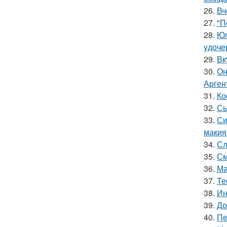
26.
Вч
27.
"П
28.
Юл
yдочер
29.
Вк
30.
Он
Арген
31.
Ко
32.
Сы
33.
Си
макия
34.
Сл
35.
См
36.
Ма
37.
Те
38.
Ин
39.
До
40.
Пе