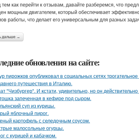
 тем как перейти к отзывам, давайте разберемся, что пре
ен мощным двигателем, который обеспечивает эффективное
ов работы, что делает его универсальным для разных задач
ь дальше →
ледние обновления на сайте:
ур пирожков опубликовал в социальных сетях трогательное
давнего путешествия в Италию.
ат "Чизбургер". И кстати, удивительно, но он действительно
тошка запеченная в кефире под сыром.
льянский суп из курицы.
рый яблочный пирог.
еный картофель с селедочным соусом.
трые малосольные огурцы.
ог с курицей и кабачком.