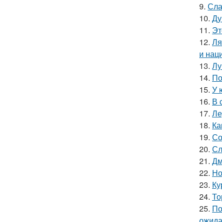
9.
Сла
10.
Ду
11.
Эт
12.
Ля
и нац
13.
Лу
14.
По
15.
У 
16.
В 
17.
Ле
18.
Ка
19.
Со
20.
Сл
21.
Дм
22.
Но
23.
Ку
24.
То
25.
По
ожида