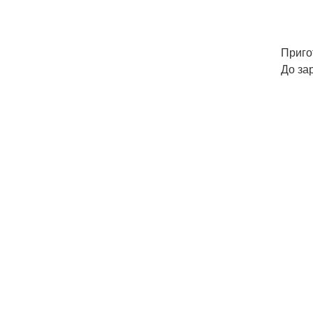
Приго
До за