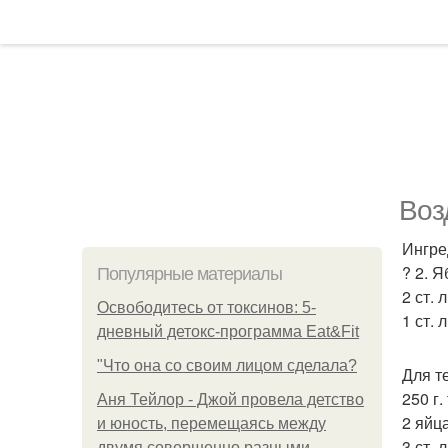
Воз
Ингре
? 2. Я
Популярные материалы
2 ст. 
Освободитесь от токсинов: 5-
1 ст. 
дневный детокс-программа Eat&Fit
"Что она со своим лицом сделала?
Для т
250 г.
Аня Тейлор - Джой провела детство
2 яйца
и юность, перемещаясь между
3 ст. 
двумя совершенно разными