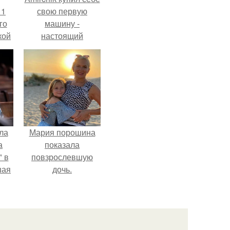
 1
свою первую
го
машину -
кой
настоящий
ки,
автомобиль мечты
на
для многих
автолюбителей.
ла
Мария порошина
а
показала
 в
повзрослевшую
шая
дочь.
м
тий
".