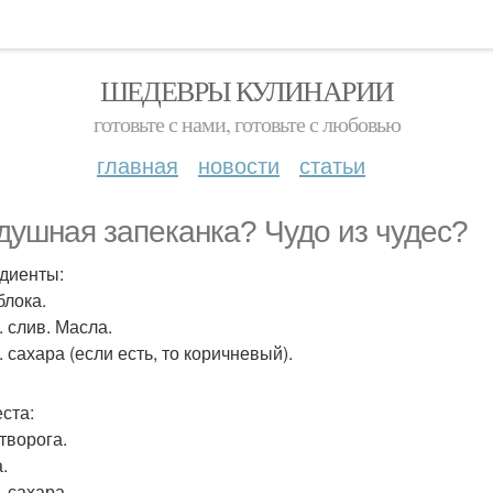
ШЕДЕВРЫ КУЛИНАРИИ
готовьте с нами, готовьте с любовью
главная
новости
статьи
душная запеканка? Чудо из чудес?
диенты:
блока.
л. слив. Масла.
л. сахара (если есть, то коричневый).
еста:
 творога.
.
л. сахара.