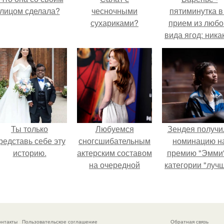
лицом сделала?
чесночными
пятиминутка в
сухариками?
прием из любо
вида ягод: ника
длительной вар
все витамины 
месте!
Ты только
Любуемся
Зендея получи
редставь себе эту
сногсшибательным
номинацию н
историю.
актерским составом
премию "Эмми"
на очередной
категории "луч
премьере нового
актриса в
человека - паука.
драматическо
сериале" за тре
сезон "эйфории
онтакты
Пользовательское соглашение
Обратная связь