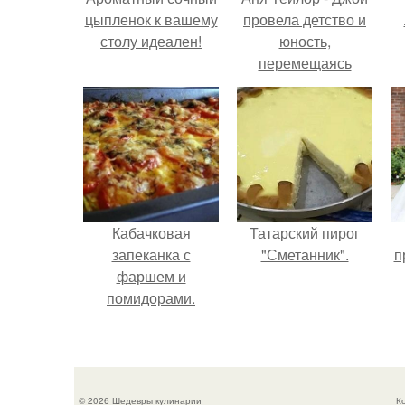
цыпленок к вашему
провела детство и
столу идеален!
юность,
перемещаясь
между двумя
совершенно
разными
культурами -
Аргентиной и
Великобританией.
Кабачковая
Татарский пирог
запеканка с
"Сметанник".
п
фаршем и
помидорами.
© 2026 Шедевры кулинарии
К