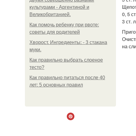
Щепот
культурами - Аргентиной и
0, 5 с
Великобританией.
3 ст. 
Как помочь ребенку при рвоте:
Приго
советы для родителей
Очист
Хворост. Ингредиенты: - 3 стакана
на сл
муки.
Как правильно выбрать слоеное
тесто?
Как правильно питаться после 40
лет: 5 основных правил