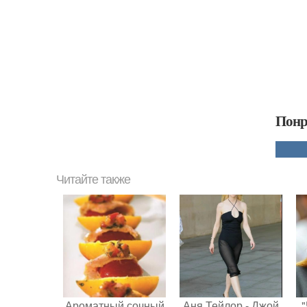
Понр
Читайте также
Ароматный сочный
Аня Тейлор - Джой
"