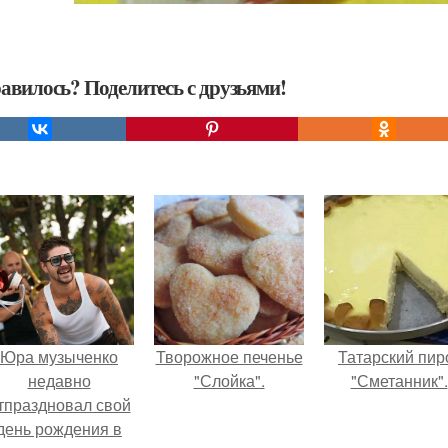
авилось? Поделитесь с друзьями!
Юра музыченко
Творожное печенье
Татарский пир
недавно
"Слойка".
"Сметанник".
тпраздновал свой
день рождения в