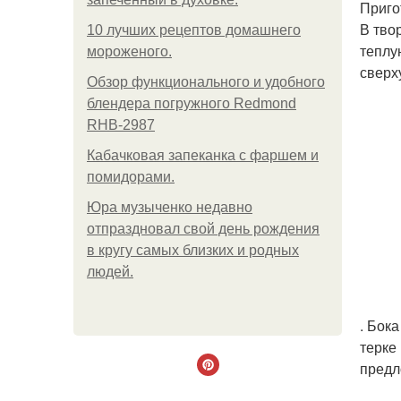
Приго
В тво
10 лучших рецептов домашнего
теплу
мороженого.
сверх
Обзор функционального и удобного
блендера погружного Redmond
RHB-2987
Кабачковая запеканка с фаршем и
помидорами.
Юра музыченко недавно
отпраздновал свой день рождения
в кругу самых близких и родных
людей.
. Бок
терке
предл