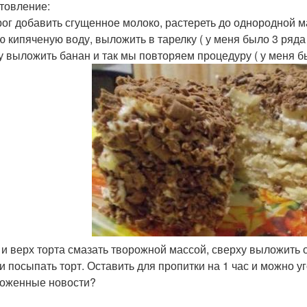
товление:
рог добавить сгущенное молоко, растереть до однородной ма
ю кипяченую воду, выложить в тарелку ( у меня было 3 ряда
у выложить банан и так мы повторяем процедуру ( у меня бы
а и верх торта смазать творожной массой, сверху выложить 
 и посыпать торт. Оставить для пропитки на 1 час и можно 
оженные новости?