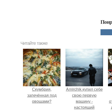
Понр
Читайте также
Скумбрия,
Amirchik купил себе
запечённая под
свою первую
овощами?
машину -
о
настоящий