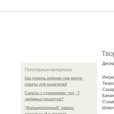
Тво
Десер
Популярные материалы
Ингре
Как помочь ребенку при рвоте:
Творог
советы для родителей
Сахар
Салаты с сухариками: топ - 7
Банан
любимых рецептов?
Сгуще
Шокола
"Фаршированный" лаваш,
запечённый в духовке.