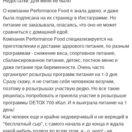
Недостатки: Для меня не было
О компании Performance Food я знала давно, и даже
была подписана на их страницу в Инстаграмме. Но
питание не заказывала, опасаясь, что оно не может
сравниться с домашней едой.
Компания Performance Food специализируется на
приготовлении и доставке здорового питания, по разным
программам - снижение веса, спортивное питание,
сбалансированное питание, детокс, постное меню и
даже питание при беременности. Очень часто
организуют розыгрыш программ питания на 1-3 дня.
Сразу скажу, я не считаю себя человеком везучим,
поэтому в розыгрышах участвую редко. Но все такие
решилась попробовать и приняла участие в розыгрыше
программы DETOX 700 кКал. И я выиграла питание на 1
день!
Как человек еще и крайне недоверчивый и не верящий в
"бесплатный сыр", с самого начала и до конца я ждала
какой-нибудь подвох во всем этом, и - о, чудо! - не