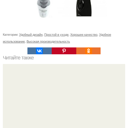
Категории:
Удобный дизайн
,
Простой в уходе
,
Хорошее качество
,
Удобное
использование
,
Высокая производительность
Читайте также
Курица в луковой шелухе. "Копченая" курятина в луковой
шелухе.