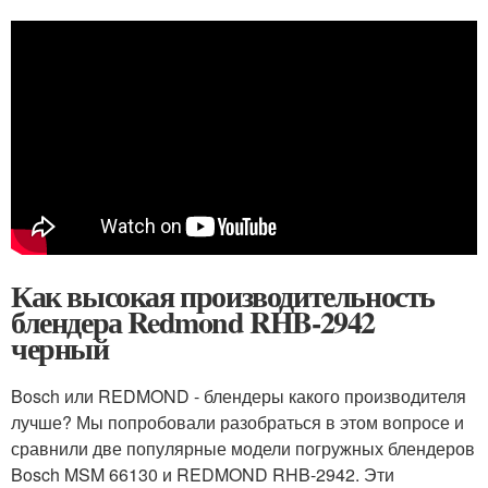
Как высокая производительность
блендера Redmond RHB-2942
черный
Bosch или REDMOND - блендеры какого производителя
лучше? Мы попробовали разобраться в этом вопросе и
сравнили две популярные модели погружных блендеров
Bosch MSM 66130 и REDMOND RHB-2942. Эти