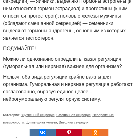
секрецией) — яичники, выделяют гормоны эстрогены (к
ним относится гормон эстрадиол) и прогестины (к ним
относится прогестерон); половые железы мужчины
(обладают смешанной секрецией) — семенники,
выделяют гормоны андрогены, основным из которых
является тестостерон.
ПОДУМАЙТЕ!
Можно ли однозначно определить, какая регуляция
(гуморальная или нервная) важнее для организма?
Нельзя, оба вида регуляции крайне важны для
организма. Гуморальная и нервная регуляция работают
согласованно, образуя единое целое –
нейрогуморальную регуляторную систему.
Категории:
Внутренний секреция
,
Смешанная секреция
,
Невероятные
возможности
,
Щитовидная железа
,
Внешний секреция