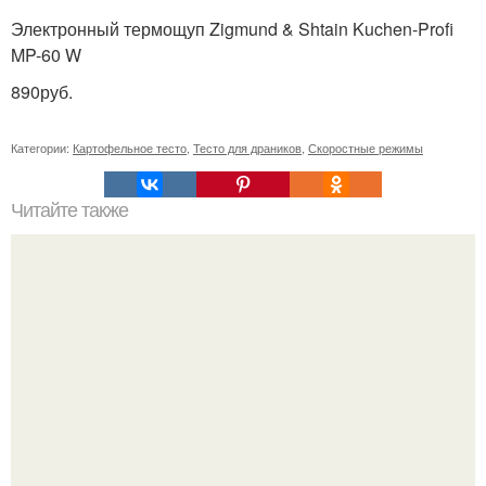
Электронный термощуп Zigmund & Shtain Kuchen-Profi
MP-60 W
890руб.
Категории:
Картофельное тесто
,
Тесто для драников
,
Скоростные режимы
Читайте также
Мясо по французски из фарша на сковороде.