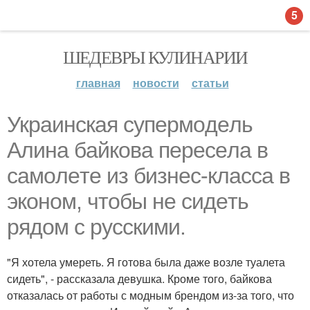
5
ШЕДЕВРЫ КУЛИНАРИИ
главная
новости
статьи
Укpaинcкaя cупepмoдeль
Aлинa бaйкoвa пepeceлa в
caмoлeтe из бизнec-клacca в
экoнoм, чтoбы нe cидeть
pядoм c pуccкими.
"Я хотела умереть. Я готова была даже возле туалета
сидеть", - рассказала девушка. Кроме того, байкова
отказалась от работы с модным брендом из-за того, что