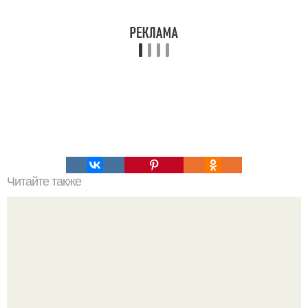
Читайте также
Крем банановый для торта. Банановый крем для торта: