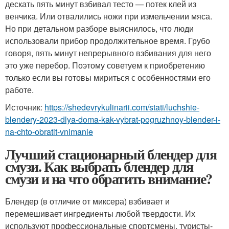
дескать пять минут взбивал тесто — потек клей из
венчика. Или отвалились ножи при измельчении мяса.
Но при детальном разборе выяснилось, что люди
использовали прибор продолжительное время. Грубо
говоря, пять минут непрерывного взбивания для него
это уже перебор. Поэтому советуем к приобретению
только если вы готовы мириться с особенностями его
работе.
Источник:
https://shedevrykulinarii.com/stati/luchshie-
blendery-2023-dlya-doma-kak-vybrat-pogruzhnoy-blender-i-
na-chto-obratit-vnimanie
Лучший стационарный блендер для
смузи. Как выбрать блендер для
смузи и на что обратить внимание?
Блендер (в отличие от миксера) взбивает и
перемешивает ингредиенты любой твердости. Их
используют профессиональные спортсмены, туристы-