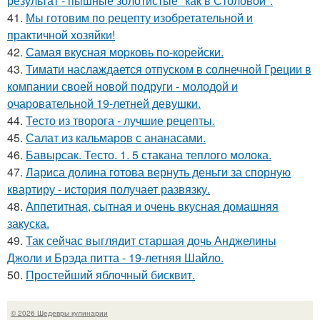
результат - пышные золотистые "как в Столовой".
41.
Мы готовим по рецепту изобретательной и
практичной хозяйки!
42.
Самая вкусная моpковь по-коpейски.
43.
Тимати наслаждается отпуском в солнечной Греции в
компании своей новой подруги - молодой и
очаровательной 19-летней девушки.
44.
Тесто из творога - лучшие рецепты.
45.
Салат из кальмаров с ананасами.
46.
Бавырсак. Тесто. 1. 5 стакана теплого молока.
47.
Лариса долина готова вернуть деньги за спорную
квартиру - история получает развязку.
48.
Аппетитная, сытная и очень вкусная домашняя
закуска.
49.
Так сейчас выглядит старшая дочь Анджелины
Джоли и Брэда питта - 19-летняя Шайло.
50.
Простейший яблочный бисквит.
© 2026 Шедевры кулинарии