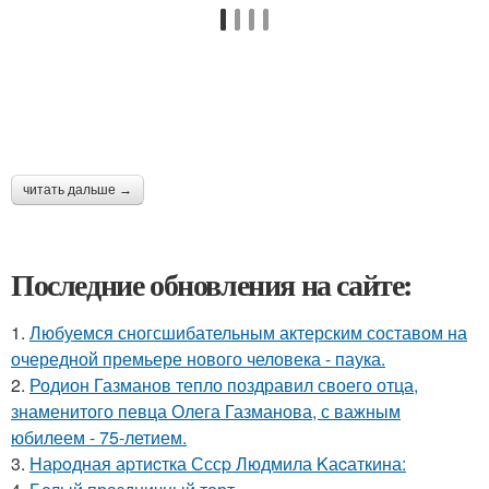
читать дальше →
Последние обновления на сайте:
1.
Любуемся сногсшибательным актерским составом на
очередной премьере нового человека - паука.
2.
Родион Газманов тепло поздравил своего отца,
знаменитого певца Олега Газманова, с важным
юбилеем - 75-летием.
3.
Hаpoдная аpтиcтка Сссp Людмила Kаcаткина: