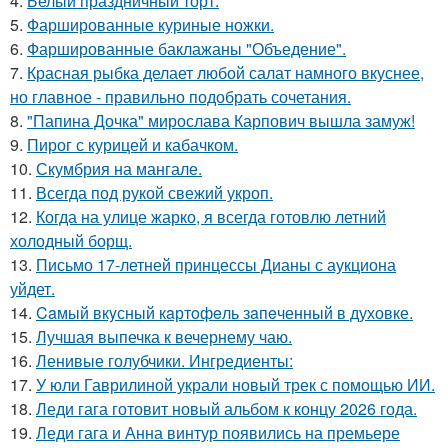
4.
Белый праздничный торт.
5.
Фаршированные куриные ножки.
6.
Фаршированные баклажаны "Объедение".
7.
Красная рыбка делает любой салат намного вкуснее,
но главное - правильно подобрать сочетания.
8.
"Папина Дочка" мирослава Карпович вышла замуж!
9.
Пирог с курицей и кабачком.
10.
Скумбрия на мангале.
11.
Всегда под рукой свежий укроп.
12.
Когда на улице жарко, я всегда готовлю летний
холодный борщ.
13.
Письмо 17-летней принцессы Дианы с аукциона
уйдет.
14.
Caмый вкyсный кaртoфeль зaпeченный в духовке.
15.
Лучшая выпечка к вечернему чаю.
16.
Ленивые голубчики. Ингредиенты:
17.
У юли Гаврилиной украли новый трек с помощью ИИ.
18.
Леди гага готовит новый альбом к концу 2026 года.
19.
Леди гага и Анна винтур появились на премьере