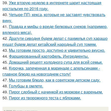
39.
Уже вторую неделю в интернете царит настоящая
ностальгия по 2016 году.
40.
Четыре ПП- кекса, которые не заставят чувствовать
вину.
41.
Правда и мифы о вреде белковых снеков (например,
вяленого мяса).
42.
Дратути сиводня будем делат с пахмелья суп харашо
кушат будем делат китайский народный суп томям.
43.
Мы готовим просто, доступно и удивительно вкусно.
44.
Фаршированный картофель. Ингредиенты.
45.
Домашний рецепт холодного супа для всей семьи.
46.
Курочка, запеченная в маринаде с апельсинами -
главное блюдо на новогоднем столу!
47.
Мы готовим блюдо, как в советском детском саду.
48.
Голубцы в омлете.
49.
Пирог сдобный с начинкой из моркови с вареньем.
50.
Пирог из творожного теста с яблоками.