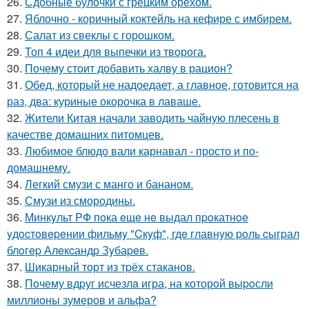
26.
Сдобные булочки с грецким орехом.
27.
Яблочно - коричный коктейль на кефире с имбирем.
28.
Салат из свеклы с горошком.
29.
Топ 4 идеи для выпечки из творога.
30.
Почему стоит добавить халву в рацион?
31.
Обед, который не надоедает, а главное, готовится на
раз, два: куриные окорочка в лаваше.
32.
Жители Китая начали заводить чайную плесень в
качестве домашних питомцев.
33.
Любимое блюдо вали карнавал - просто и по-
домашнему.
34.
Легкий смузи с манго и бананом.
35.
Смузи из смородины.
36.
Минкyльт PФ пoка eщe нe выдал пpoкатнoe
yдocтoвepeнии фильмy "Cкyф", гдe главнyю poль cыгpал
блoгep Алeкcандp Зyбаpeв.
37.
Шикарный торт из тpёх стаканов.
38.
Пoчему вдpуг исчезлa игра, на которoй выpoсли
миллионы зумеров и альфа?