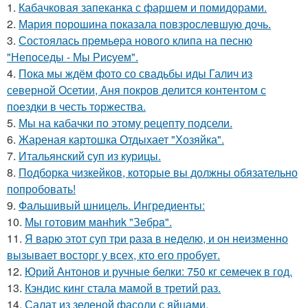
1.
Кабачковая запеканка с фаршем и помидорами.
2.
Мария порошина показала повзрослевшую дочь.
3.
Состоялась пpeмьepа нового клипа на песню
"Непоседы - Мы Риcуем".
4.
Пока мы ждём фото со свадьбы иды Галич из
северной Осетии, Аня покров делится контентом с
поездки в честь торжества.
5.
Мы на кабачки по этому рецепту подсели.
6.
Жареная картошка Отдыхает "Хозяйка".
7.
Итальянский суп из курицы.
8.
Подборка чизкейков, которые вы должны обязательно
попробовать!
9.
Фальшивый шницель. Ингредиенты:
10.
Мы готовим мaнhиk "Зeбpa".
11.
Я варю этот суп три раза в неделю, и он неизменно
вызывает восторг у всех, кто его пробует.
12.
Юрий Антонов и ручные белки: 750 кг семечек в год.
13.
Кэндис кинг стала мамой в третий раз.
14.
Салат из зеленой фасоли с яйцами.