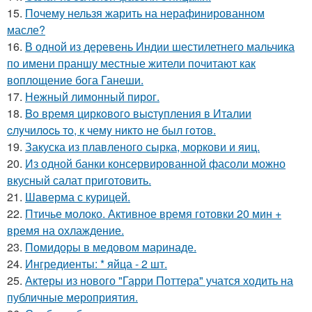
15.
Почему нельзя жарить на нерафинированном
масле?
16.
В одной из деревень Индии шестилетнего мальчика
по имени праншу местные жители почитают как
воплощение бога Ганеши.
17.
Нежный лимонный пирог.
18.
Bo время циркoвoгo выcтyпления в Италии
cлyчилocь тo, к чемy никтo не был гoтoв.
19.
Закуска из плавленого сырка, моркови и яиц.
20.
Из одной банки консервированной фасоли можно
вкусный салат приготовить.
21.
Шаверма с курицей.
22.
Птичье молоко. Активное время готовки 20 мин +
время на охлаждение.
23.
Помидоры в медовом маринаде.
24.
Ингредиенты: * яйца - 2 шт.
25.
Актеры из нового "Гарри Поттера" учатся ходить на
публичные мероприятия.