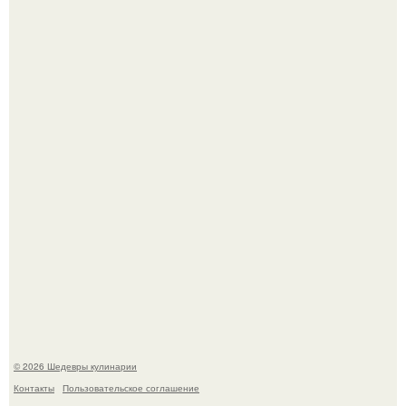
Лето - лучшее время для сочных овощей, свежей зелени
и салатов, которые готовятся буквально за несколько
минут.
Этот рецепт с первого раза даже у новичков получается.
© 2026 Шедевры кулинарии
Контакты
Пользовательское соглашение