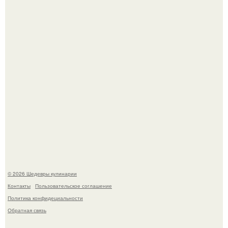
Сын Луи де фюнеса, который выбрал свой путь.
Самая популярная еда летом - мороженое.
© 2026 Шедевры кулинарии
Контакты
Пользовательское соглашение
Политика конфидециальности
Обратная связь