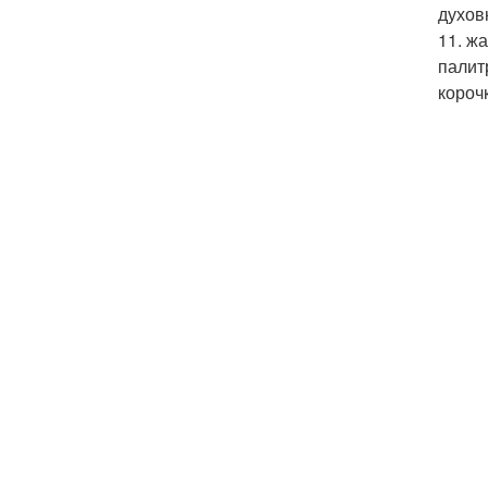
духов
11. ж
палит
короч