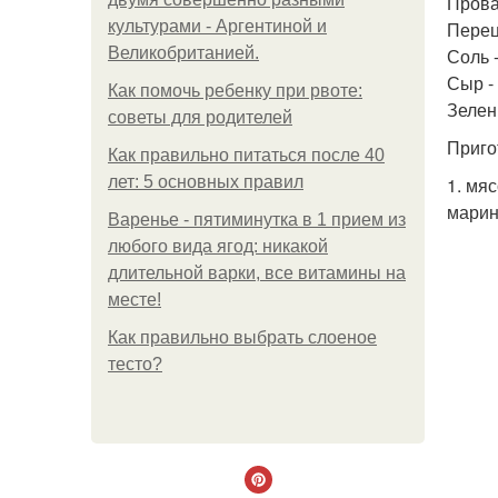
Прова
культурами - Аргентиной и
Перец
Великобританией.
Соль -
Сыр - 
Как помочь ребенку при рвоте:
Зелень
советы для родителей
Приго
Как правильно питаться после 40
лет: 5 основных правил
1. мя
марин
Варенье - пятиминутка в 1 прием из
любого вида ягод: никакой
длительной варки, все витамины на
месте!
Как правильно выбрать слоеное
тесто?