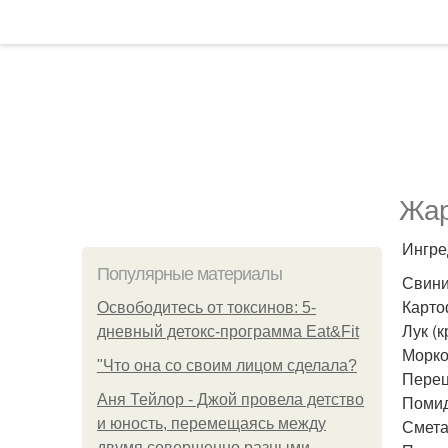
Жар
Ингре
Популярные материалы
Свинин
Карто
Освободитесь от токсинов: 5-
Лук (к
дневный детокс-программа Eat&Fit
Морков
"Что она со своим лицом сделала?
Перец 
Аня Тейлор - Джой провела детство
Помид
и юность, перемещаясь между
Сметан
двумя совершенно разными