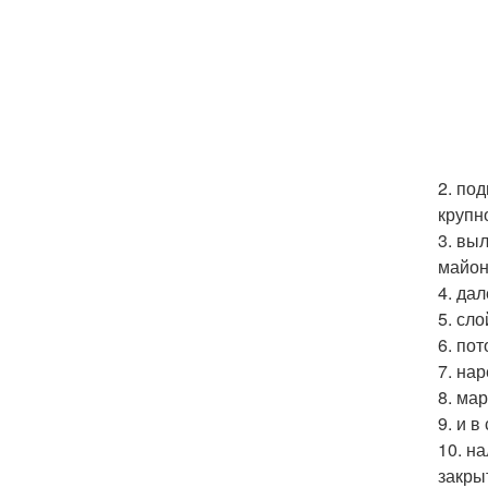
2. по
крупн
3. вы
майон
4. да
5. сло
6. по
7. на
8. ма
9. и 
10. н
закры