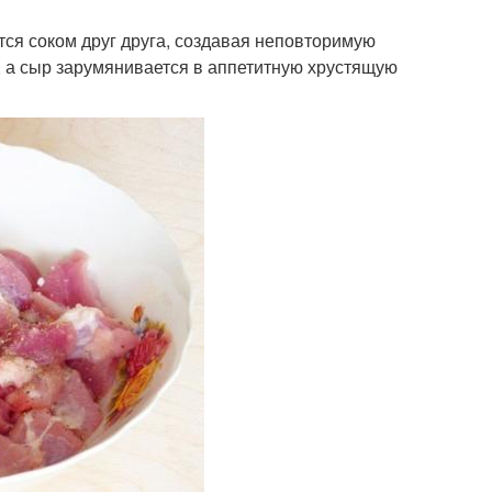
тся соком друг друга, создавая неповторимую
у, а сыр зарумянивается в аппетитную хрустящую