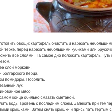
дготовить овощи: картофель очистить и нарезать небольшими
ой терке, перец нарезать небольшими кубиками или брусоч
ложить все слоями. На самое дно положить картофель, чуть
езом.
лее слой моркови.
й болгарского перца.
том помидоры. Посолить.
резанный лук.
ринованное мясо.
в самом конце обильно смазать сметаной.
алить воды вровень с последним слоем. Запекать при темпе
тыми крышками. Затем снять крышки и присыпать тертым с