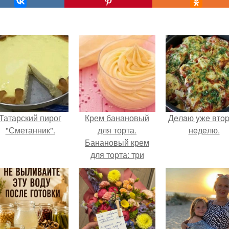
Татарский пирог
Крем банановый
Дeлaю yжe втo
"Сметанник".
для торта.
нeдeлю.
Банановый крем
для торта: три
рецепта как
приготовить.