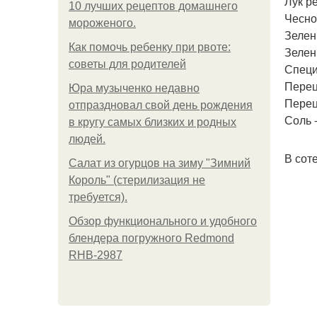
Лук ре
10 лучших рецептов домашнего
Чеснок
мороженого.
Зелен
Как помочь ребенку при рвоте:
Зелен
советы для родителей
Специ
Перец
Юра музыченко недавно
Перец
отпраздновал свой день рождения
Соль -
в кругу самых близких и родных
людей.
В сот
Салат из огурцов на зиму "Зимний
Король" (стерилизация не
требуется).
Обзор функционального и удобного
блендера погружного Redmond
RHB-2987