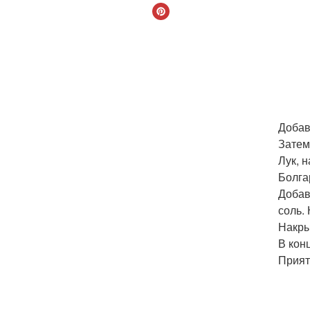
Добав
Затем
Лук, 
Болга
Добав
соль.
Накры
В кон
Прият