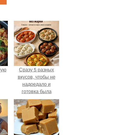
pую
Сразу 5 разных
вкусов, чтобы не
надоедало и
готовка была
проще.