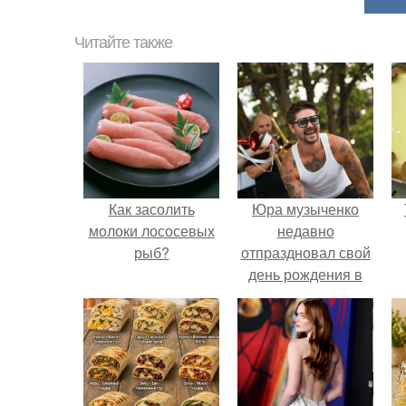
Читайте также
Как засолить
Юра музыченко
молоки лососевых
недавно
рыб?
отпраздновал свой
день рождения в
кругу самых
близких и родных
людей.