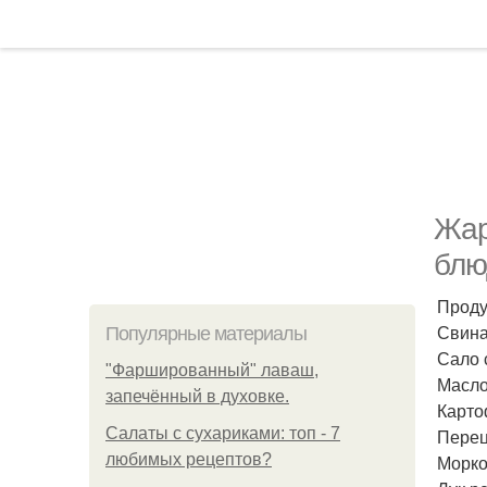
Жар
блю
Проду
Свиная
Популярные материалы
Сало 
"Фаршированный" лаваш,
Масло 
запечённый в духовке.
Картоф
Салаты с сухариками: топ - 7
Перец
любимых рецептов?
Морков