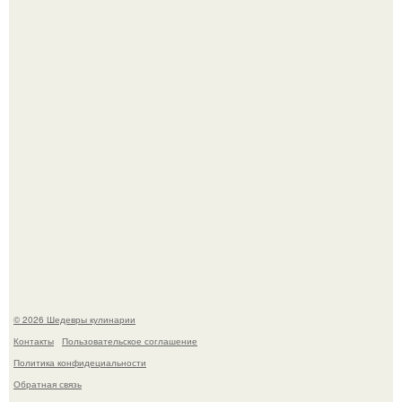
Мария порошина показала повзрослевшую дочь.
Сын Луи де фюнеса, который выбрал свой путь.
© 2026 Шедевры кулинарии
Контакты
Пользовательское соглашение
Политика конфидециальности
Обратная связь