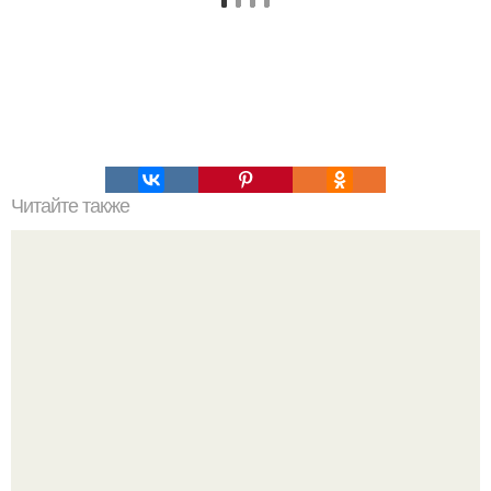
Читайте также
Паста путанеска от джейми оливера. Любимые рецепты
пасты от джейми Оливера.