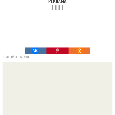
Читайте также
Быстрый пирог. Дешевый и простой, но вкусный пирог,
который совсем не приедается, достаточно только