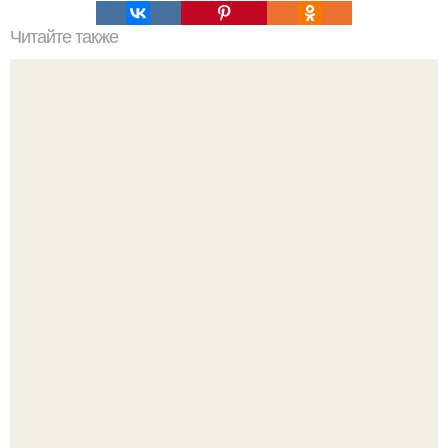
Читайте также
Салат с курицей, сыром и ананасом.
Ариана гранде недавно опубликовала фотографию, на
которой она запечатлена вместе с одной из своих