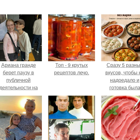
Ариана гранде
Топ - 9 крутых
Сразу 5 разн
берет паузу в
рецептов лечо.
вкусов, чтобы 
публичной
надоедало и
деятельности на
готовка был
фоне слухов о
проще.
своем здоровье.