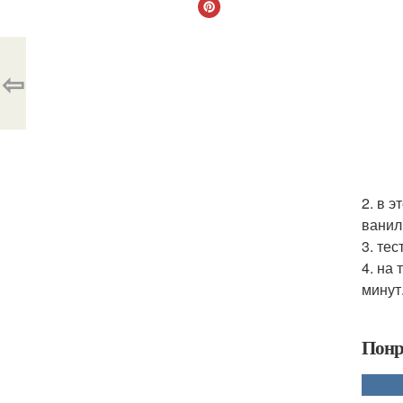
⇦
2. в э
ванил
3. те
4. на
минут
Понр