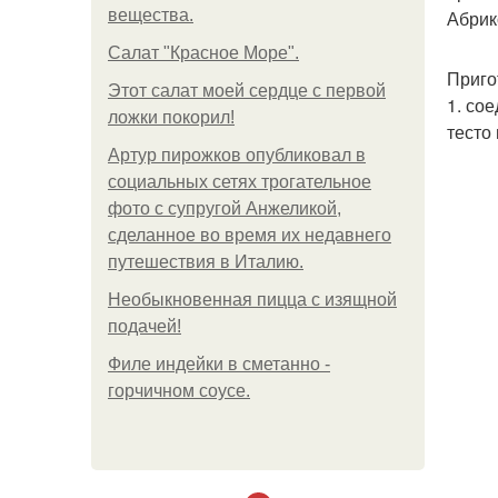
вещества.
Абрико
Салат "Красное Море".
Приго
Этот салат моей сердце с первой
1. сое
ложки покорил!
тесто
Артур пирожков опубликовал в
социальных сетях трогательное
фото с супругой Анжеликой,
сделанное во время их недавнего
путешествия в Италию.
Необыкновенная пицца с изящной
подачей!
Филе индейки в сметанно -
горчичном соусе.