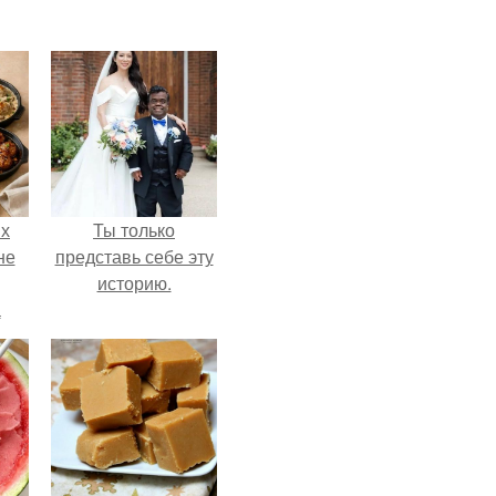
ых
Ты только
не
представь себе эту
историю.
а