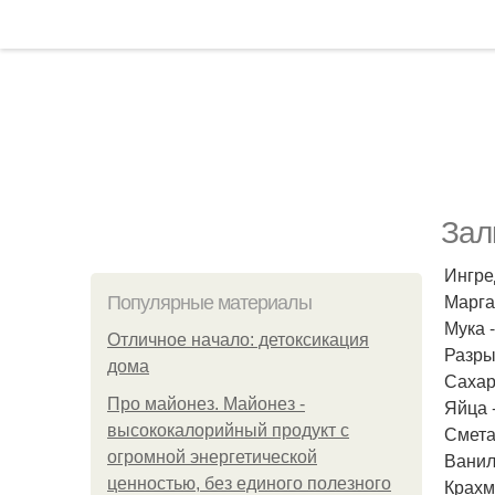
Зал
Ингре
Маргар
Популярные материалы
Мука -
Отличное начало: детоксикация
Разрых
дома
Сахар 
Про майонез. Майонез -
Яйца -
высококалорийный продукт с
Сметан
огромной энергетической
Ванили
ценностью, без единого полезного
Крахма