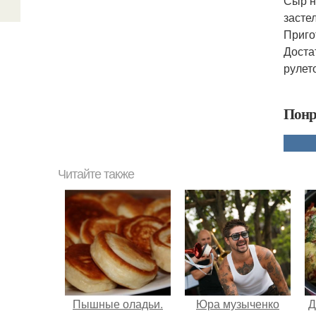
Сыр н
засте
Приго
Доста
рулет
Понр
Читайте также
Пышные оладьи.
Юра музыченко
Д