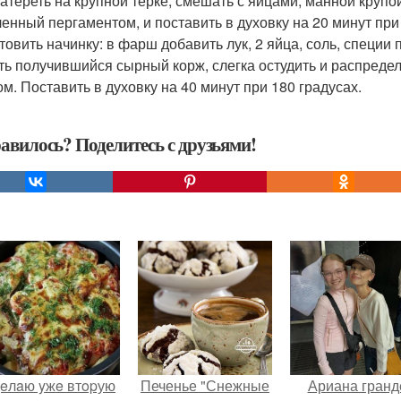
атереть на крупной терке, смешать с яйцами, манной крупо
ленный пергаментом, и поставить в духовку на 20 минут при
товить начинку: в фарш добавить лук, 2 яйца, соль, специи п
ть получившийся сырный корж, слегка остудить и распредел
ом. Поставить в духовку на 40 минут при 180 градусах.
авилось? Поделитесь с друзьями!
eлaю yжe втopую
Печенье "Снежные
Ариана гранд