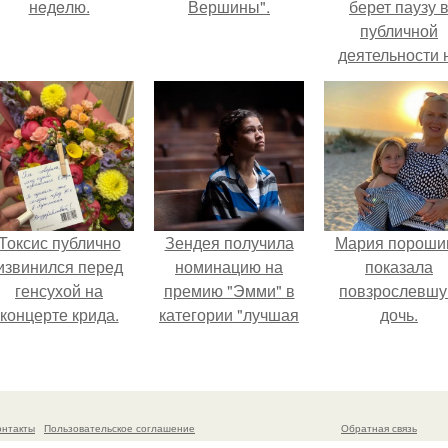
нeдeлю.
Вершины".
берет паузу 
публичной
деятельности 
фоне слухов 
своем здоровь
Токсис публично
Зендея получила
Мария пороши
извинился перед
номинацию на
показала
генсухой на
премию "Эмми" в
повзрослевш
концерте крида.
категории "лучшая
дочь.
актриса в
драматическом
сериале" за третий
сезон "эйфории".
онтакты
Пользовательское соглашение
Обратная связь