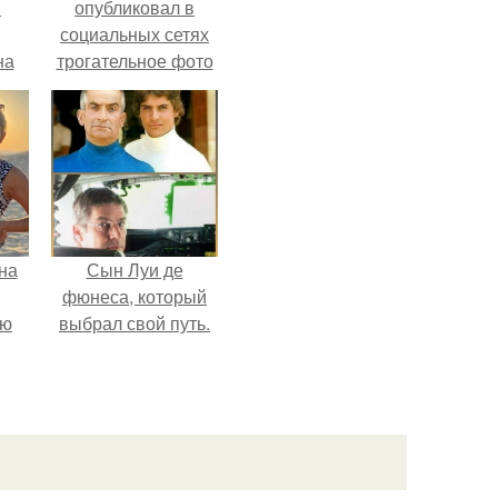
в
опубликовал в
социальных сетях
на
трогательное фото
о
с супругой
е.
Анжеликой,
сделанное во
время их недавнего
путешествия в
Италию.
на
Сын Луи де
фюнеса, который
ую
выбрал свой путь.