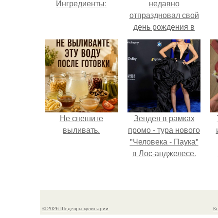
Ингредиенты:
недавно
отпраздновал свой
день рождения в
кругу самых
близких и родных
людей.
Не спешите
Зендея в рамках
выливать.
промо - тура нового
"Человека - Паука"
в Лос-анджелесе.
© 2026 Шедевры кулинарии
К