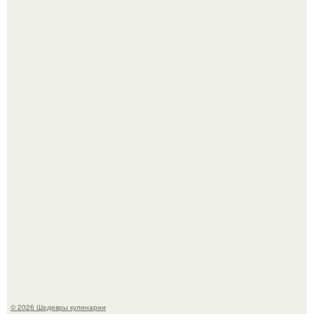
Этот рецепт с первого раза даже у новичков получается.
Родион Газманов тепло поздравил своего отца,
знаменитого певца Олега Газманова, с важным
юбилеем - 75-летием.
© 2026 Шедевры кулинарии