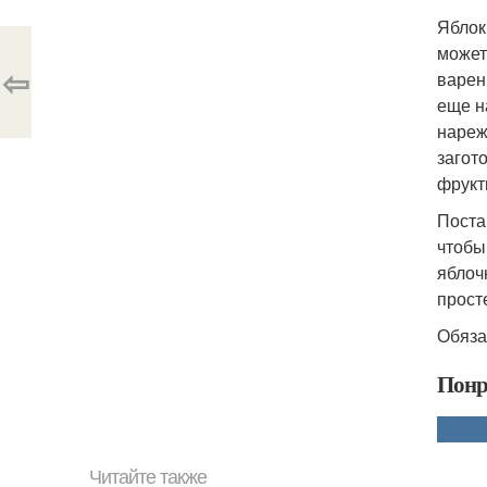
Яблок
может
⇦
варен
еще н
нареж
загот
фрукт
Поста
чтобы
яблоч
прост
Обяза
Понр
Читайте также