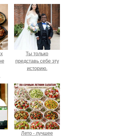
ых
Ты только
не
представь себе эту
историю.
а
Лето - лучшее