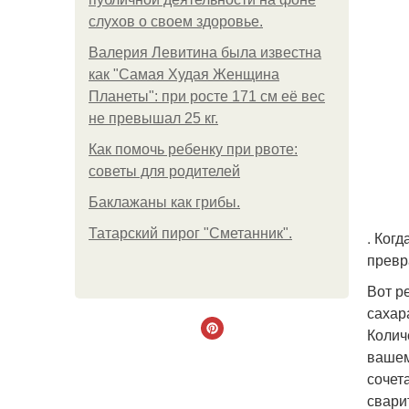
слухов о своем здоровье.
Валерия Левитина была известна
как "Самая Худая Женщина
Планеты": при росте 171 см её вес
не превышал 25 кг.
Как помочь ребенку при рвоте:
советы для родителей
Баклажаны как грибы.
Татарский пирог "Сметанник".
. Ког
превр
Вот р
сахар
Колич
вашем
сочет
свари