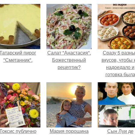
Татарский пирог
Салат "Анастасия".
Сразу 5 разн
"Сметанник".
Божественный
вкусов, чтобы 
рецептик?
надоедало и
готовка был
проще.
Токсис публично
Мария порошина
Сын Луи де