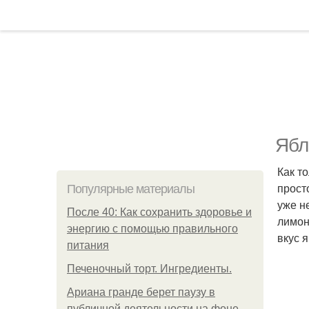
Ябл
Как т
прост
Популярные материалы
уже н
После 40: Как сохранить здоровье и
лимон
энергию с помощью правильного
вкус 
питания
Печеночный торт. Ингредиенты.
Ариана гранде берет паузу в
публичной деятельности на фоне