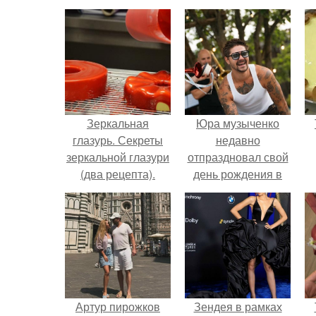
Зеркальная
Юра музыченко
глазурь. Секреты
недавно
зеркальной глазури
отпраздновал свой
(два рецепта).
день рождения в
кругу самых
близких и родных
людей.
Артур пирожков
Зендея в рамках