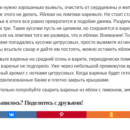
и нужно хорошенько вымыть, очистить от сердцевины и жела
е этого не делать. Яблоки на ломтики нарежьте. Не стоит ст
ье в итоге все равно превратится в подобие джема. Разделит
а три. Такие кусочки пусть не целиком, но сохранятся в вар
ьте на ломтики того же размера, что и яблоки. Внимание! То
овке попадались кусочки цитрусовых, просто выжмите из них
ы всыпьте сахар и дайте им постоять, можно оставить яблоки
вьте варенье на средний огонь и варите, периодически пом
 варенье не подгорело. Уже через небольшой промежуток в
ный аромат с нотками цитрусовых. Когда варенье будет гот
ерилизованные банки и плотно закрыть крышками.
тельно попробуйте сварить варенье из яблок с лимоном, зи
авилось? Поделитесь с друзьями!