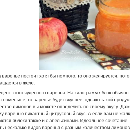
да варенье постоит хотя бы немного, то оно желируется, пот
ащается в желе.
ецепт этого чудесного варенья. На килограмм яблок обычно 
а поменьше, то варенье будет вкуснее, однако такой продук
ество лимонов вы можете определить по своему вкусу. Даж
у варенью пикантный цитрусовый вкус. А если вам не жал
аются яблоки также и с апельсинами. Идеальное сочетание
ть несколько видов варенья с разным количеством лимонов 