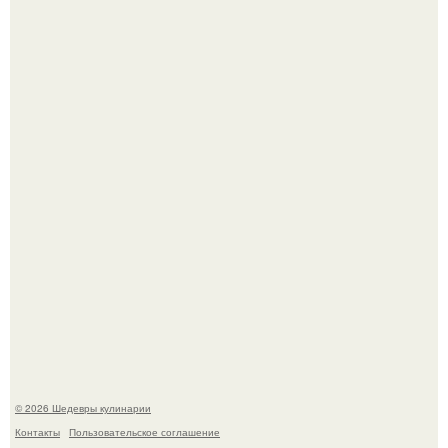
Мария порошина показала повзрослевшую дочь.
Самая популярная еда летом - мороженое.
© 2026 Шедевры кулинарии
Контакты
Пользовательское соглашение