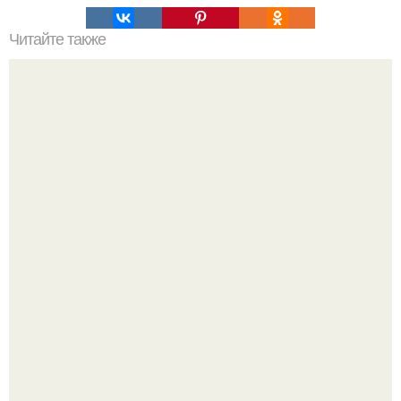
Читайте также
Очищение полынью. Очистка организма. Полынь
горькая.
Варенье - пятиминутка в 1 прием из любого вида ягод: