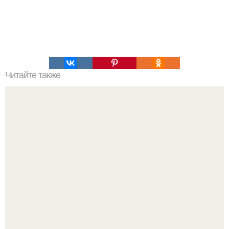
Читайте также
Хлеб цельнозерновой это, какой. Цельнозерновой хлеб.
Настоящий цельнозерновой хлеб очень для здоровья
полезен.