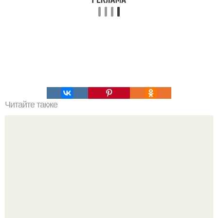
Читайте также
Украшения из карамели. Рецепт украшения из карамели
для тортов и пирожных.