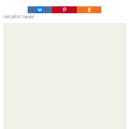
Читайте также
Идеальный заварной крем и все его тайны.
Татарский пирог "Сметанник".