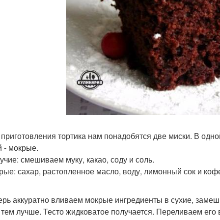
я приготовления тортика нам понадобятся две миски. В одн
й - мокрые.
учие: смешиваем муку, какао, соду и соль.
крые: сахар, растопленное масло, воду, лимонный сок и ко
перь аккуратно вливаем мокрые ингредиенты в сухие, замеш
, тем лучше. Тесто жидковатое получается. Переливаем его