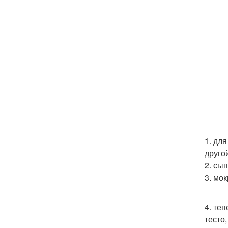
1. дл
друго
2. сып
3. мо
4. те
тесто