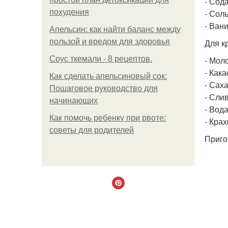
- Сода 
похудения
- Соль
- Вани
Апельсин: как найти баланс между
пользой и вредом для здоровья
Для кр
Соус ткемали - 8 рецептов.
- Моло
- Какао
Как сделать апельсиновый сок:
- Сахар
Пошаговое руководство для
- Слив
начинающих
- Вода 
Как помочь ребенку при рвоте:
- Крах
советы для родителей
Приго