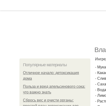
Вла
Ингре
Популярные материалы
- Мука
- Какао
Отличное начало: детоксикация
- Слив
дома
- Саха
Польза и вред апельсинового сока:
- Вода
что важно знать
- Лимо
Сбрось вес и очисти органы:
- Раст
простой план детоксикации для