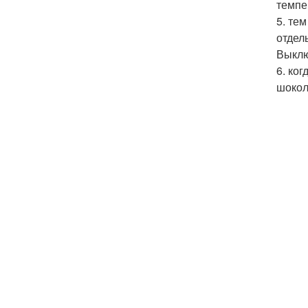
темпе
5. те
отдел
Выклю
6. ко
шокол