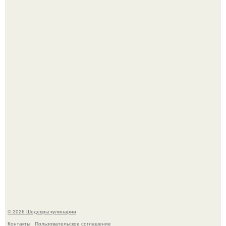
Зендея получила номинацию на премию "Эмми" в
категории "лучшая актриса в драматическом сериале" за
третий сезон "эйфории".
Мария порошина показала повзрослевшую дочь.
© 2026 Шедевры кулинарии
Контакты
Пользовательское соглашение