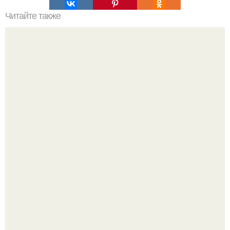
Читайте также
Пышные панкейки. Топ - 5 рецептов пышных панкейков
Ариана гранде недавно опубликовала фотографию, на
которой она запечатлена вместе с одной из своих