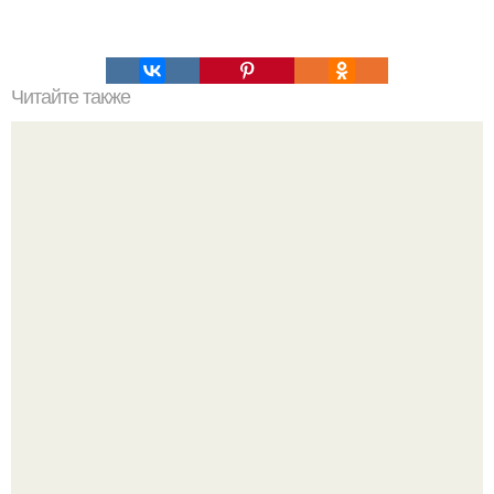
Читайте также
Силиконовые формы для выпечки, как пользоваться в
духовке. 9 правил использования силиконовых формам
для выпечки.