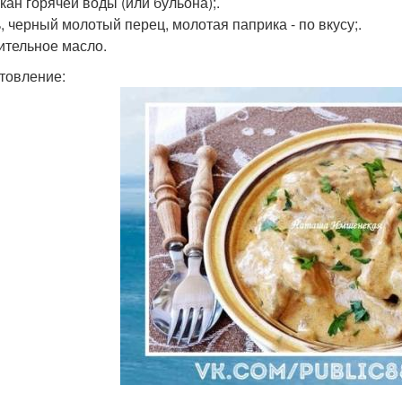
акан горячей воды (или бульона);.
ь, черный молотый перец, молотая паприка - по вкусу;.
тительное масло.
товление: