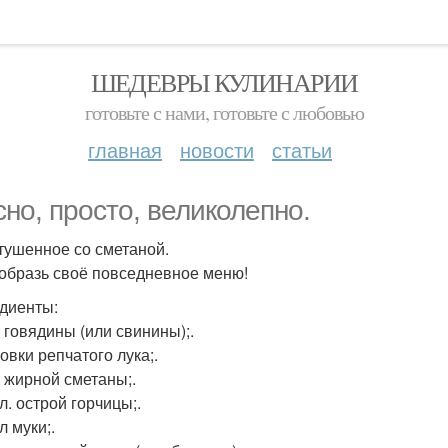
ШЕДЕВРЫ КУЛИНАРИИ
готовьте с нами, готовьте с любовью
главная
новости
статьи
сно, просто, великолепно.
тушенное со сметаной.
образь своё повседневное меню!
диенты:
г говядины (или свинины);.
ловки репчатого лука;.
г жирной сметаны;.
. л. острой горчицы;.
 л муки;.