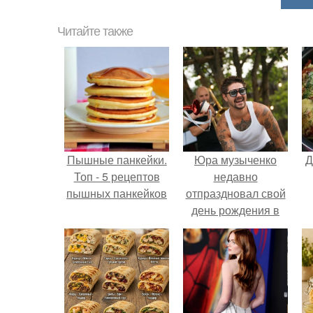
Читайте также
Пышные панкейки.
Юра музыченко
Д
Топ - 5 рецептов
недавно
пышных панкейков
отпраздновал свой
день рождения в
кругу самых
близких и родных
людей.