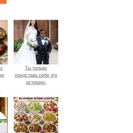
ых
Ты только
не
представь себе эту
историю.
а