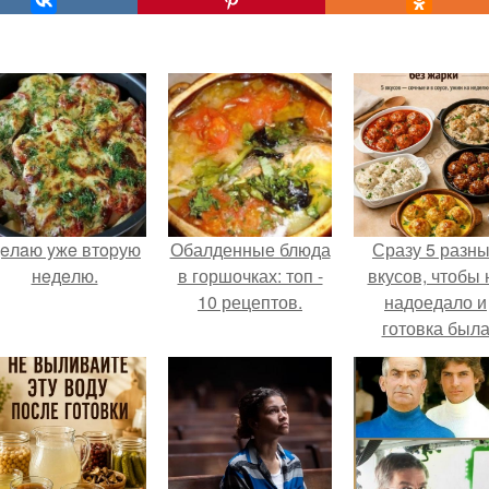
eлaю yжe втopую
Обалденные блюда
Сразу 5 разн
нeдeлю.
в горшочках: топ -
вкусов, чтобы 
10 рецептов.
надоедало и
готовка был
проще.