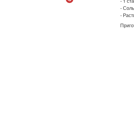
- 1 ст
- Сол
- Рас
Приго