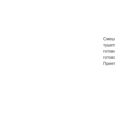
Смеша
тушит
готов
готов
Прият