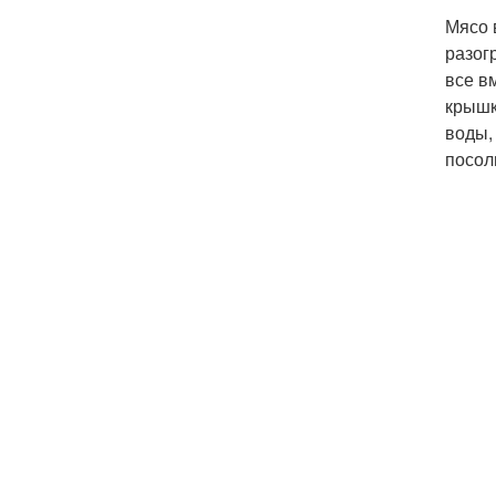
Мясо 
разог
все в
крышк
воды,
посол