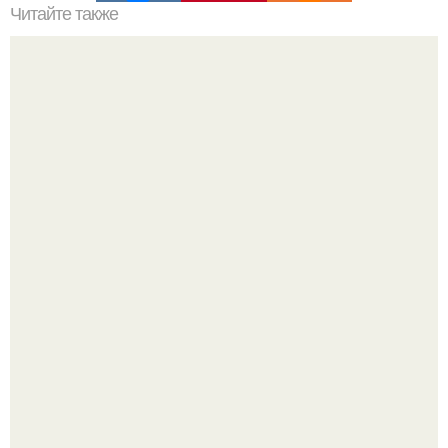
Читайте также
Очищение полынью. Очистка организма. Полынь
горькая.
Варенье - пятиминутка в 1 прием из любого вида ягод:
никакой длительной варки, все витамины на месте!