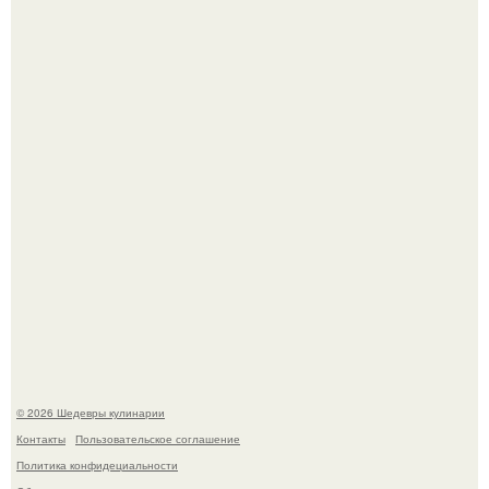
Мария порошина показала повзрослевшую дочь.
Сын Луи де фюнеса, который выбрал свой путь.
© 2026 Шедевры кулинарии
Контакты
Пользовательское соглашение
Политика конфидециальности