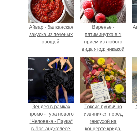
Айвар - балканская
Варенье -
A
закуска из печеных
пятиминутка в 1
овощей.
прием из любого
вида ягод: никакой
длительной варки,
а
все витамины на
месте!
Зендея в рамках
Токсис публично
промо - тура нового
извинился перед
"Человека - Паука"
генсухой на
в Лос-анджелесе.
концерте крида.