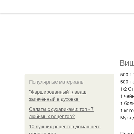
Виш
500 г
500 г
Популярные материалы
1/2 С
"Фаршированный" лаваш,
1 чай
запечённый в духовке.
1 бол
Салаты с сухариками: топ - 7
1 кг 
любимых рецептов?
Мука 
10 лучших рецептов домашнего
Приго
мороженого.