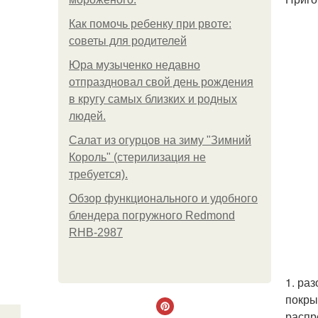
Как помочь ребенку при рвоте:
советы для родителей
Юра музыченко недавно
отпраздновал свой день рождения
в кругу самых близких и родных
людей.
Салат из огурцов на зиму "Зимний
Король" (стерилизация не
требуется).
Обзор функционального и удобного
блендера погружного Redmond
RHB-2987
1. ра
покры
распр