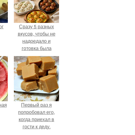
ог
Сразу 5 разных
вкусов, чтобы не
надоедало и
готовка была
проще.
ная
Первый раз я
попробовал его,
когда приехал в
гости к деду.