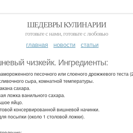
ШЕДЕВРЫ КУЛИНАРИИ
готовьте с нами, готовьте с любовью
главная
новости
статьи
невый чизкейк. Ингредиенты:
 замороженного песочного или слоеного дрожжевого теста (
 сливочного сыра, комнатной температуры.
такана сахара.
ная ложка ванильного сахара.
ьшое яйцо.
готовой консервированной вишневой начинки.
для посыпки (около 1 столовой ложки).
товление: