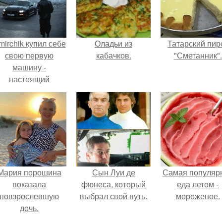
mirchik купил себе
Оладьи из
Татарский пир
свою первую
кабачков.
"Сметанник".
машину -
настоящий
втомобиль мечты
для многих
автолюбителей.
Мария порошина
Сын Луи де
Самая популяр
показала
фюнеса, который
еда летом -
повзрослевшую
выбрал свой путь.
мороженое.
дочь.