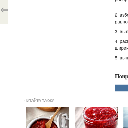
⇦
2. вз
равно
3. вы
4. ра
ширин
5. вы
Понр
Читайте также