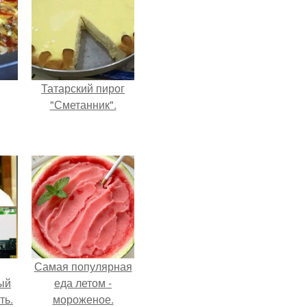
Татарский пирог
"Сметанник".
Самая популярная
ый
еда летом -
ть.
мороженое.