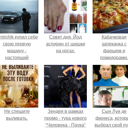
mirchik купил себе
Совет дня. Йод
Кабачковая
свою первую
аспирин от шишки
запеканка с
машину -
на ногах.
фаршем и
настоящий
помидорами.
втомобиль мечты
для многих
автолюбителей.
Не спешите
Зендея в рамках
Сын Луи де
выливать.
промо - тура нового
фюнеса, котор
"Человека - Паука"
выбрал свой пу