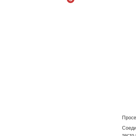
Просе
Соеди
тесто