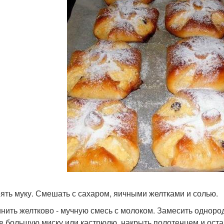
ять муку. Смешать с сахаром, яичными желтками и солью.
нить желтково - мучную смесь с молоком. Замесить одноро
 в большую миску или кастрюлю, накрыть полотенцем и остав