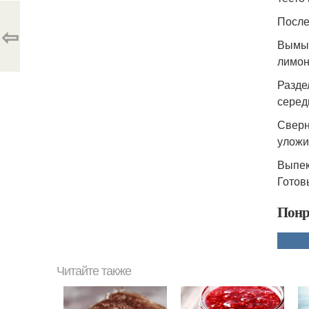
После
⇦
Вымыт
лимон
Разде
серед
Сверн
уложи
Выпек
Готов
Понр
Читайте также