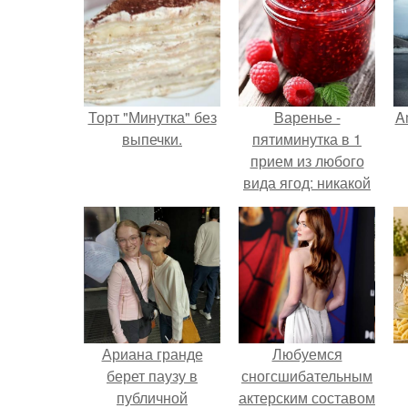
Торт "Минутка" без
Варенье -
A
выпечки.
пятиминутка в 1
прием из любого
вида ягод: никакой
длительной варки,
а
все витамины на
месте!
Ариана гранде
Любуемся
берет паузу в
сногсшибательным
публичной
актерским составом