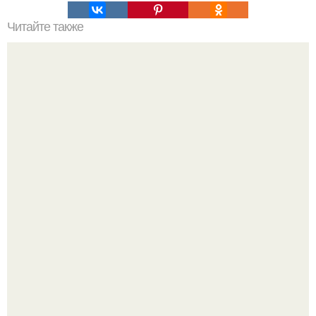
Читайте также
Хлеб цельнозерновой это, какой. Цельнозерновой хлеб.
Настоящий цельнозерновой хлеб очень для здоровья
полезен.