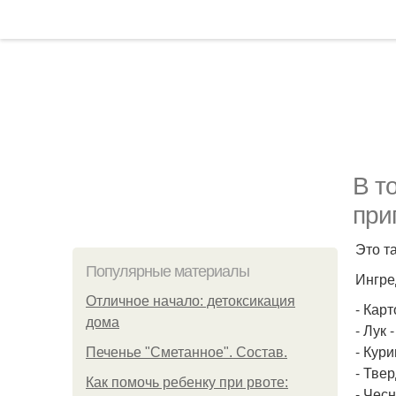
В т
при
Это та
Популярные материалы
Ингре
Отличное начало: детоксикация
- Карт
дома
- Лук -
- Кури
Печенье "Сметанное". Состав.
- Твер
Как помочь ребенку при рвоте:
- Чесн