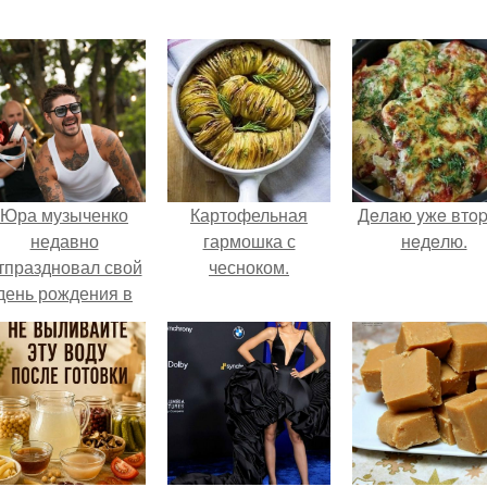
Юра музыченко
Картофельная
Дeлaю yжe втo
недавно
гармошка с
нeдeлю.
тпраздновал свой
чесноком.
день рождения в
кругу самых
близких и родных
людей.