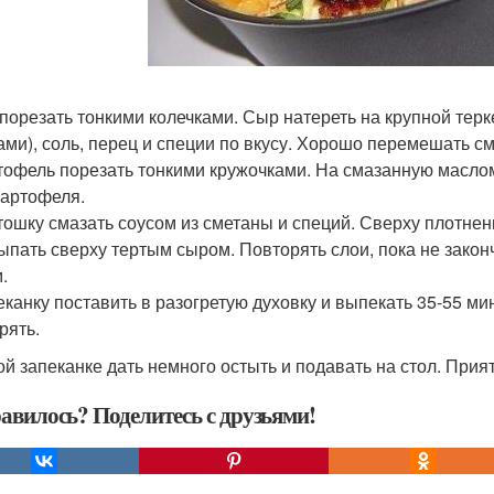
к порезать тонкими колечками. Сыр натереть на крупной тер
ами), соль, перец и специи по вкусу. Хорошо перемешать см
ртофель порезать тонкими кружочками. На смазанную масло
картофеля.
ртошку смазать соусом из сметаны и специй. Сверху плотнен
сыпать сверху тертым сыром. Повторять слои, пока не зако
.
пеканку поставить в разогретую духовку и выпекать 35-55 ми
рять.
ой запеканке дать немного остыть и подавать на стол. Прия
авилось? Поделитесь с друзьями!