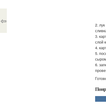
⇦
2. лу
сливк
3. ка
слой 
4. ка
5. по
сыром
6. за
прове
Готов
Понр