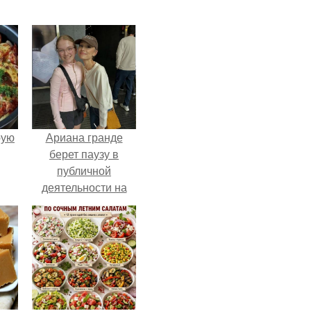
pую
Ариана гранде
берет паузу в
публичной
деятельности на
фоне слухов о
своем здоровье.