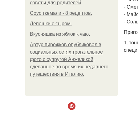
советы для родителей
- Смет
Соус ткемали - 8 рецептов.
- Майо
- Соль
Лепешки с сыром.
Приго
Вкусняшка из яблок к чаю.
1. то
Артур пирожков опубликовал в
специ
социальных сетях трогательное
фото с супругой Анжеликой,
сделанное во время их недавнего
путешествия в Италию.