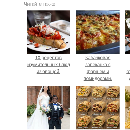
Читайте также
10 рецептов
Кабачковая
изумительных блюд
запеканка с
из овощей.
фаршем и
о
помидорами.