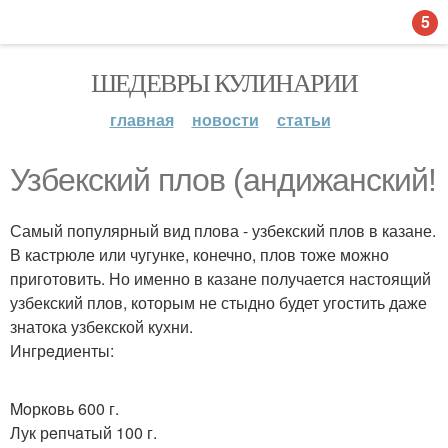
5
ШЕДЕВРЫ КУЛИНАРИИ
главная
новости
статьи
Узбeкский плов (андижaнcкий!
Самый популярный вид плова - узбекский плов в казане.
В кастрюле или чугунке, конечно, плов тоже можно
приготовить. Но именно в казане получается настоящий
узбекский плов, которым не стыдно будет угостить даже
знатока узбекской кухни.
Ингрeдиенты:
Moркoвь 600 г.
Лук рeпчaтый 100 г.