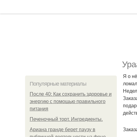
Ура
Я о н
ломал
Популярные материалы
Недел
После 40: Как сохранить здоровье и
Заказ
энергию с помощью правильного
подар
питания
дейст
Печеночный торт. Ингредиенты.
Заказа
Ариана гранде берет паузу в
публичной деятельности на фоне