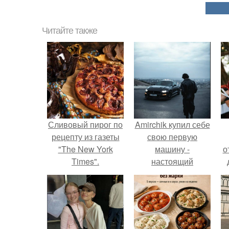
Читайте также
Сливовый пирог по
Amirchik купил себе
рецепту из газеты
свою первую
"The New York
машину -
о
Times".
настоящий
автомобиль мечты
для многих
автолюбителей.