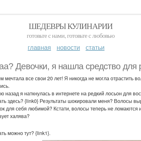
ШЕДЕВРЫ КУЛИНАРИИ
готовьте с нами, готовьте с любовью
главная
новости
статьи
aa? Дeвочки, я нашла средство для 
ём мечтала все свои 20 лет! Я никогда не могла отрастить в
ись.
ю назад я наткнулась в интернете на редкий лосьон для восс
ать здесь? {link0} Результаты шокировали меня? Волосы в
ок для себя любимой? Кстати, волосы теперь не ломаются и
вует халява?
ть можно тут? {link1}.