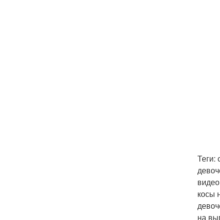
Теги:
девоч
видео
косы 
девоч
на вы