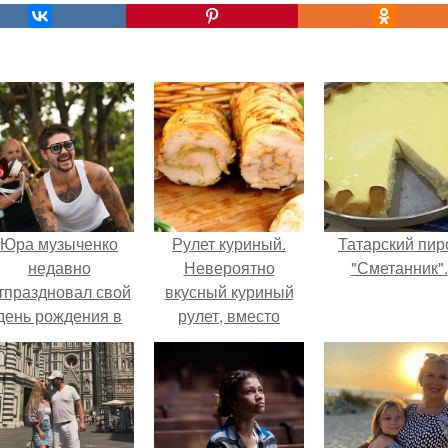
Юра музыченко
Рулет куриный.
Татарский пир
недавно
Невероятно
"Сметанник".
тпраздновал свой
вкусный куриный
день рождения в
рулет, вместо
кругу самых
опостылой
близких и родных
покупной колбасы!
людей.