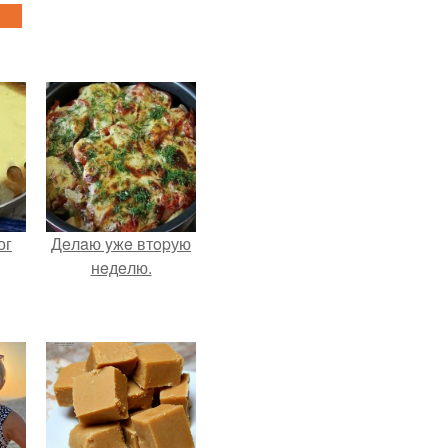
ог
Дeлaю yжe втopую
нeдeлю.