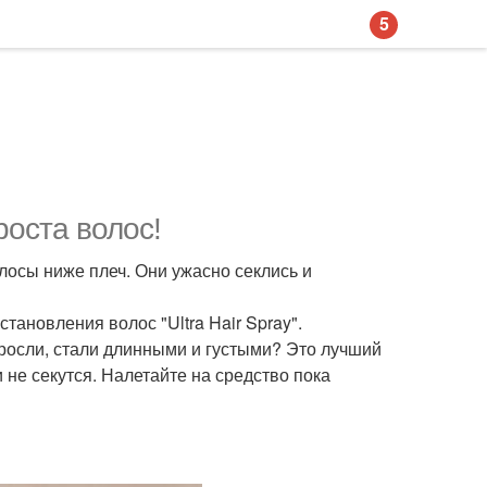
5
роста волос!
олосы ниже плеч. Они ужасно секлись и
тановления волос "Ultra Hair Spray".
ыросли, стали длинными и густыми? Это лучший
 не секутся. Налетайте на средство пока