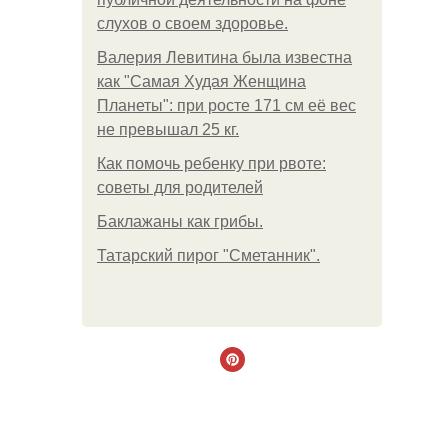
слухов о своем здоровье.
Валерия Левитина была известна
как "Самая Худая Женщина
Планеты": при росте 171 см её вес
не превышал 25 кг.
Как помочь ребенку при рвоте:
советы для родителей
Баклажаны как грибы.
Татарский пирог "Сметанник".