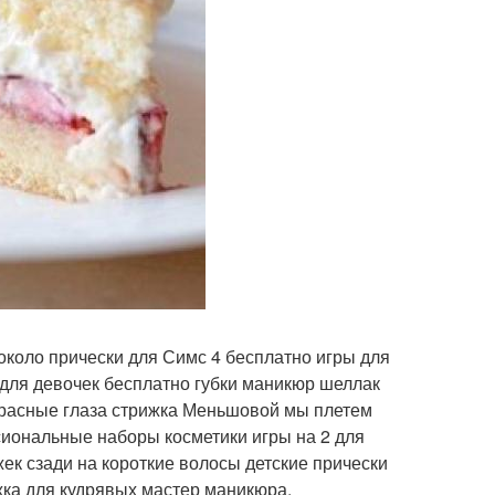
около прически для Симс 4 бесплатно игры для
ы для девочек бесплатно губки маникюр шеллак
красные глаза стрижка Меньшовой мы плетем
сиональные наборы косметики игры на 2 для
ек сзади на короткие волосы детские прически
жка для кудрявых мастер маникюра.