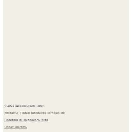
Любуемся сногсшибательным актерским составом на
очередной премьере нового человека - паука.
Зендея в рамках промо - тура нового "Человека - Паука"
в Лос-анджелесе.
© 2026 Шедевры кулинарии
Контакты
Пользовательское соглашение
Политика конфидециальности
Обратная связь