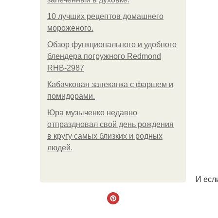
10 лучших рецептов домашнего
мороженого.
Обзор функционального и удобного
блендера погружного Redmond
RHB-2987
Кабачковая запеканка с фаршем и
помидорами.
Юра музыченко недавно
отпраздновал свой день рождения
в кругу самых близких и родных
людей.
И есл