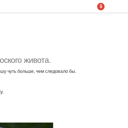
5
оского живота.
 вешу чуть больше, чем следовало бы.
у.