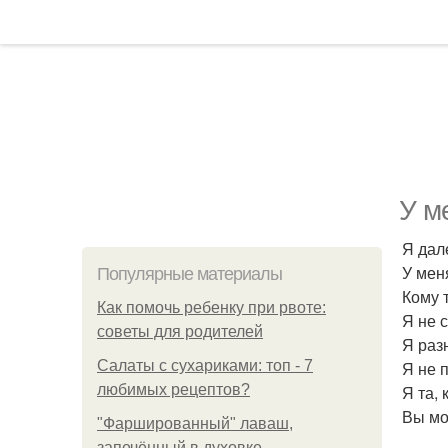
У м
Я дале
У мен
Популярные материалы
Кому т
Как помочь ребенку при рвоте:
Я не 
советы для родителей
Я раз
Салаты с сухариками: топ - 7
Я не 
любимых рецептов?
Я та, 
Вы мо
"Фаршированный" лаваш,
запечённый в духовке.