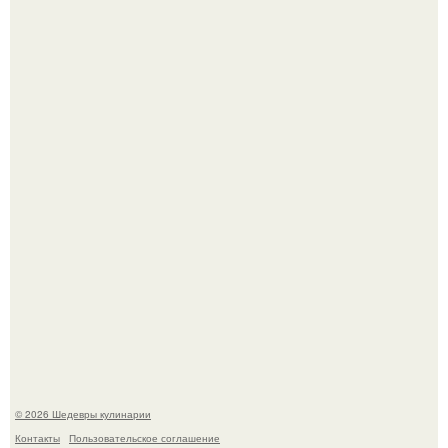
Сын Луи де фюнеса, который выбрал свой путь.
Первый раз я попробовал его, когда приехал в гости к
деду.
© 2026 Шедевры кулинарии
Контакты
Пользовательское соглашение