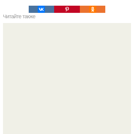
Читайте также
Силиконовые формы для выпечки, как пользоваться в
духовке. 9 правил использования силиконовых формам
для выпечки.