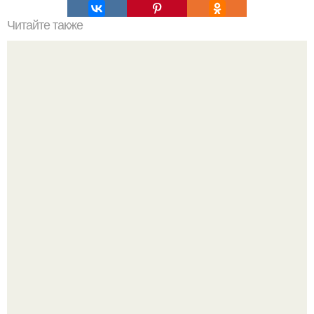
Читайте также
Очищение полынью. Очистка организма. Полынь
горькая.
Кабачковая запеканка с фаршем и помидорами.