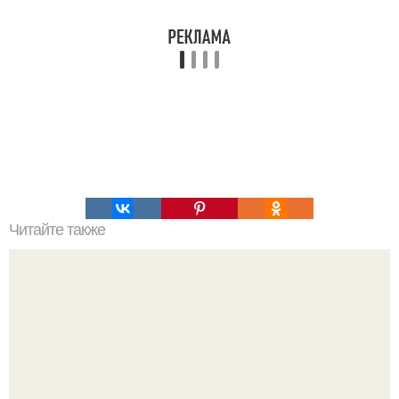
Читайте также
Торт "Пчёлка". Мы оцениваем шедевр лайками?