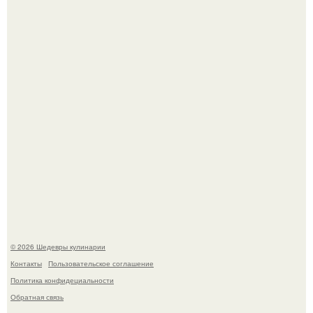
Сын Луи де фюнеса, который выбрал свой путь.
Самая популярная еда летом - мороженое.
© 2026 Шедевры кулинарии
Контакты
Пользовательское соглашение
Политика конфидециальности
Обратная связь