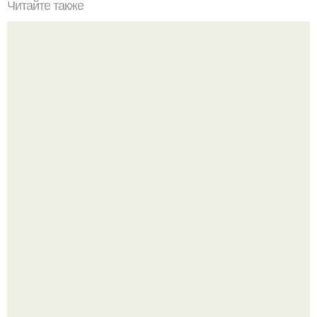
Читайте также
Армянский торт "Микадо".
Юра музыченко недавно отпраздновал свой день
рождения в кругу самых близких и родных людей.