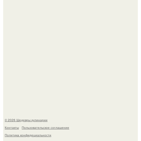
Зендея получила номинацию на премию "Эмми" в
категории "лучшая актриса в драматическом сериале" за
третий сезон "эйфории".
Мария порошина показала повзрослевшую дочь.
© 2026 Шедевры кулинарии
Контакты
Пользовательское соглашение
Политика конфидециальности