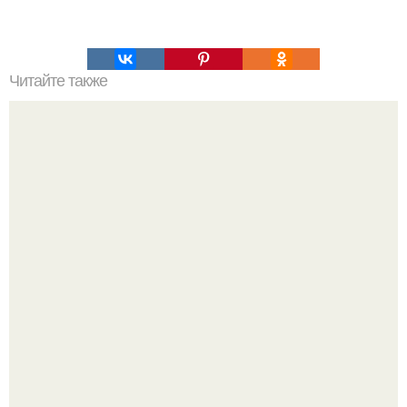
Читайте также
Силиконовые формы для выпечки, как пользоваться в
духовке. 9 правил использования силиконовых формам
для выпечки.