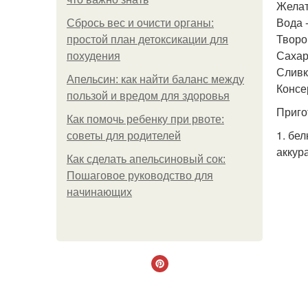
Желати
Вода -
Сбрось вес и очисти органы:
Творог
простой план детоксикации для
Сахарн
похудения
Сливк
Апельсин: как найти баланс между
Консе
пользой и вредом для здоровья
Приго
Как помочь ребенку при рвоте:
1. бе
советы для родителей
аккур
Как сделать апельсиновый сок:
Пошаговое руководство для
начинающих