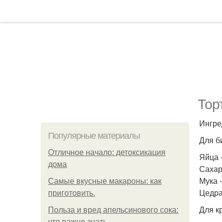
Тор
Ингре
Популярные материалы
Для б
Отличное начало: детоксикация
Яйца -
дома
Сахар 
Мука -
Самые вкусные макароны: как
Цедра 
приготовить.
Для к
Польза и вред апельсинового сока:
что важно знать