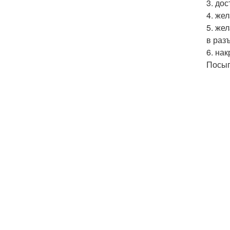
3. до
4. же
5. же
в раз
6. на
Посып