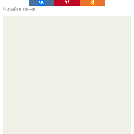
Читайте также
5 самых вкусных холодных супов.
Варенье - пятиминутка в 1 прием из любого вида ягод:
никакой длительной варки, все витамины на месте!