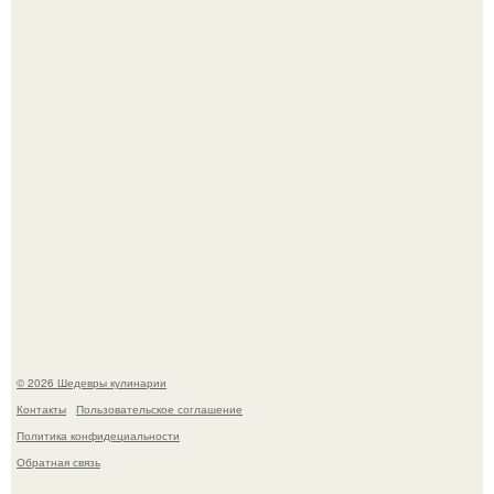
Мария порошина показала повзрослевшую дочь.
Самая популярная еда летом - мороженое.
© 2026 Шедевры кулинарии
Контакты
Пользовательское соглашение
Политика конфидециальности
Обратная связь